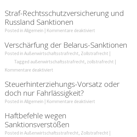
Straf-Rechtsschutzversicherung und
Russland Sanktionen
Posted in
Allgemein
|
Kommentare deaktiviert
Verschärfung der Belarus-Sanktionen
Posted in
Außenwirtschaftsstrafrecht
,
Zollstrafrecht
|
Tagged
außenwirtschaftsstrafrecht
,
zollstrafrecht
|
Kommentare deaktiviert
Steuerhinterziehungs-Vorsatz oder
doch nur Fahrlässigkeit?
Posted in
Allgemein
|
Kommentare deaktiviert
Haftbefehle wegen
Sanktionsverstößen
Posted in
Außenwirtschaftsstrafrecht
,
Zollstrafrecht
|