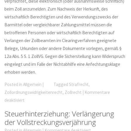
verpflichtet, diese elektronisch (oder ausnahmsweise schriftlich)
beim Zoll anzumelden. Zum Nachweis der Herkunft, des
wirtschaftlich Berechtigten und des Verwendungszwecks der
Barmittel oder vergleichbarer Zahlungsmittel müssen die
betroffenen Personen oder wirtschaftlich Berechtigten auf
Verlangen der Zollbeamten im Clearingverfahren geeignete
Belege, Urkunden oder andere Dokumente vorlegen, gemäß §
12a Abs. 5 S. 1 ZollVG. Gegen die Sicherstellung kann Widerspruch
eingelegt und im Falle der Nichtabhilfe eine Anfechtungsklage
erhoben werden.
Posted in
Allgemein
|
Tagged
Strafrecht
,
Zollordnungswidrigkeitenrecht
,
Zollrecht
|
Kommentare
deaktiviert
Steuerhinterziehung: Verlängerung
der Vollstreckungsverjährung
Posted in
Allgemein
|
Kommentare deaktiviert