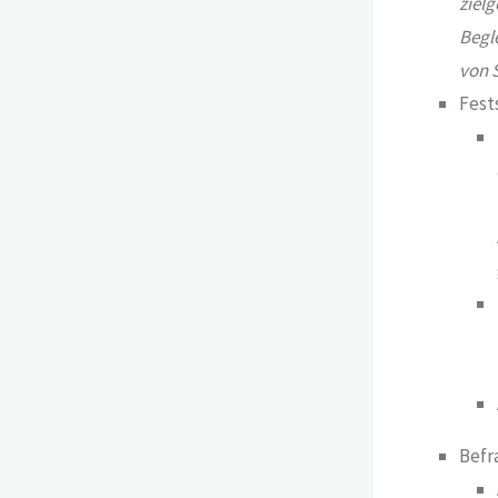
ziel
Begle
von 
Fest
Befr