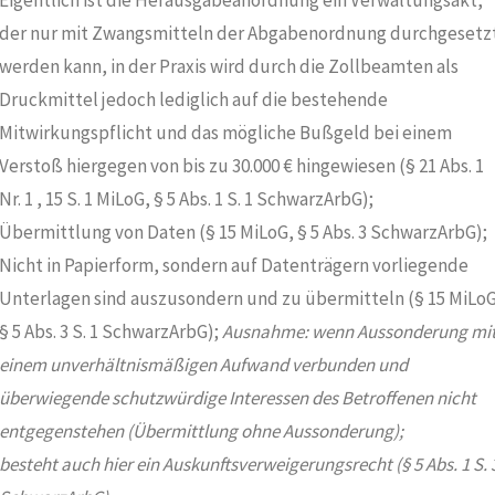
der nur mit Zwangsmitteln der Abgabenordnung durchgesetz
werden kann, in der Praxis wird durch die Zollbeamten als
Druckmittel jedoch lediglich auf die bestehende
Mitwirkungspflicht und das mögliche Bußgeld bei einem
Verstoß hiergegen von bis zu 30.000 € hingewiesen (§ 21 Abs. 1
Nr. 1 , 15 S. 1 MiLoG, § 5 Abs. 1 S. 1 SchwarzArbG);
Übermittlung von Daten (§ 15 MiLoG, § 5 Abs. 3 SchwarzArbG);
Nicht in Papierform, sondern auf Datenträgern vorliegende
Unterlagen sind auszusondern und zu übermitteln (§ 15 MiLoG
§ 5 Abs. 3 S. 1 SchwarzArbG);
Ausnahme: wenn Aussonderung mi
einem unverhältnismäßigen Aufwand verbunden und
überwiegende schutzwürdige Interessen des Betroffenen nicht
entgegenstehen (Übermittlung ohne Aussonderung);
besteht auch hier ein Auskunftsverweigerungsrecht (§ 5 Abs. 1 S. 