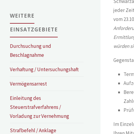
Schwarzar
jeder Zei
WEITERE
vom 23.10.
Anforderu
EINSATZGEBIETE
Ermittlun
würden si
Durchsuchung und
Beschlagnahme
Gegensta
Verhaftung / Untersuchungshaft
Term
Aufz
Vermögensarrest
Bere
Einleitung des
Zahl
Steuerstrafverfahrens /
Prüf
Vorladung zur Vernehmung
Im Einzel
Strafbefehl / Anklage
Ihren Mi