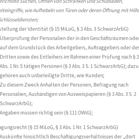
gerichtete Suchen, Öffnen von Schränken und Schubladen,
iteingriffe, wie Aufhebeln von Türen oder deren Öffnung mit Hilfe
Schlüsseldiensten;
stellung der Identität (§ 15 MiLoG, § 3 Abs. 3 SchwarzArbG)
Überprüfung der Personalien der in den Geschäftsräumen ode
auf dem Grundstück des Arbeitgebers, Auftraggebers oder de
Dritten sowie des Entleihers im Rahmen einer Prüfung nach § 2
Abs. 1 Nr. 5 tätigen Personen (§ 3 Abs. 3 S. 1 SchwarzArbG); dazu
gehören auch unbeteiligte Dritte, wie Kunden;
Zu diesem Zweck Anhalten der Personen, Befragung nach
Personalien, Aushändigen von Ausweispapieren (§ 3 Abs. 3 S. 2
SchwarzArbG);
Angaben müssen richtig sein (§ 111 OWiG);
agungsrecht (§ 15 MiLoG, § 3 Abs. 1 Nr. 1 SchwarzArbG)
Auskünfte hinsichtlich Beschäftigungsverhältnisses der „dort