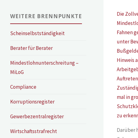
Die Zollv
WEITERE BRENNPUNKTE
Mindestlo
Fahnen g
Scheinselbstständigkeit
unter Bew
Berater für Berater
Bußgelder
Hinweis a
Mindestlohnunterschreitung –
Arbeitgeb
MiLoG
Auftreten
Compliance
Zuständig
mal in gr
Korruptionsregister
Schutzkle
zu erkenn
Gewerbezentralregister
Darüber h
Wirtschaftsstrafrecht