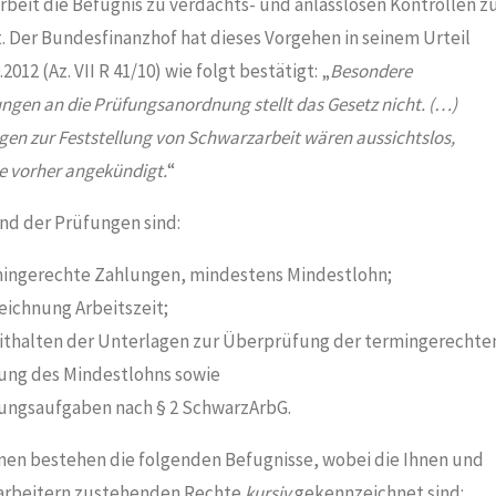
beit die Befugnis zu verdachts- und anlasslosen Kontrollen z
t. Der Bundesfinanzhof hat dieses Vorgehen in seinem Urteil
2012 (Az. VII R 41/10) wie folgt bestätigt: „
Besondere
ngen an die Prüfungsanordnung stellt das Gesetz nicht. (…)
gen zur Feststellung von Schwarzarbeit wären aussichtslos,
e vorher angekündigt.
“
nd der Prüfungen sind:
ingerechte Zahlungen, mindestens Mindestlohn;
eichnung Arbeitszeit;
ithalten der Unterlagen zur Überprüfung der termingerechte
ung des Mindestlohns sowie
ungsaufgaben nach § 2 SchwarzArbG.
nen bestehen die folgenden Befugnisse, wobei die Ihnen und
tarbeitern zustehenden Rechte
kursiv
gekennzeichnet sind: