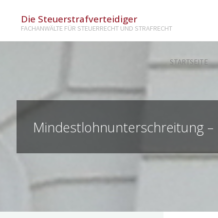
Die Steuerstrafverteidiger
FACHANWÄLTE FÜR STEUERRECHT UND STRAFRECHT
STARTSEITE
Mindestlohnunterschreitung –