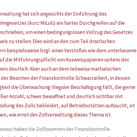
erwaltung hat sich angesichts der Einführung des
hngesetzes (kurz MiLoG) ein hartes Durchgreifen auf die
eschrieben, um einen bedingungslosen Vollzug des Gesetzes
eis zu stellen. Dies wird an den zum Teil drastischen
n beispielsweise bzgl. eines Verstoßes wie dem unterlassene
uf die Mitführungspflicht von Ausweispapieren seitens des
ers deutlich. Aber auch an dem teilweise martialischen
 der Beamten der Finanzkontrolle Schwarzarbeit, in dessen
keit die Überwachung illegaler Beschäftigung fällt, die gerne
oßer Anzahl, schwer bewaffnet und deutlich sichtbar mit
idung des Zolls bekleidet, auf Betriebsstätten auftaucht, ist
en, wie ernst der Zollverwaltung dieses Thema ist.
inaus haben die Zollbeamten der Finanzkontrolle