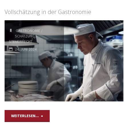
Vollschätzung in der Gastronomie
GASTRONOMIE
/
SCHÄTZUNG
/
STEUERRECHT
24. JUNI 2024
WEITERLESEN...